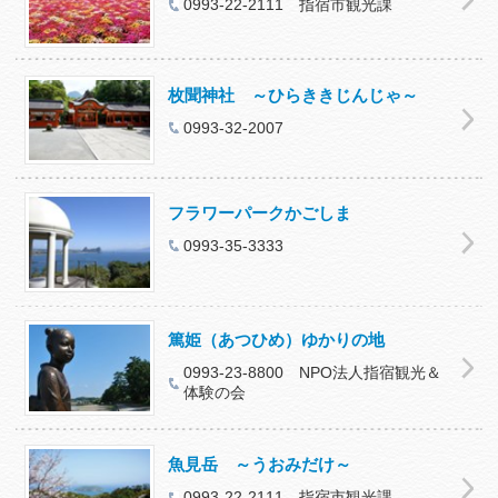
0993-22-2111 指宿市観光課
枚聞神社 ～ひらききじんじゃ～
0993-32-2007
フラワーパークかごしま
0993-35-3333
篤姫（あつひめ）ゆかりの地
0993-23-8800 NPO法人指宿観光＆
体験の会
魚見岳 ～うおみだけ～
0993-22-2111 指宿市観光課