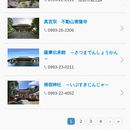
真言宗 不動山青隆寺
0993-26-2306
薩摩伝承館 ～さつまでんしょうかん
～
0993-23-0211
揖宿神社 ～いぶすきじんじゃ～
0993-22-4052
1
2
3
4
›
»