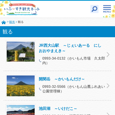
>
観光
>
観る
観る
JR西大山駅 ～じぇいあーる にし
おおやまえき～
0993-34-0132（かいもん市場 久太郎
内）
開聞岳 ～かいもんだけ～
0993-32-5566（かいもん山麓ふれあい
公園管理棟）
池田湖 ～いけだこ～