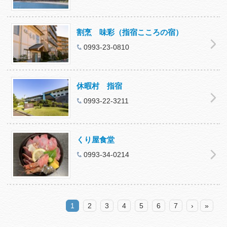
割烹 味彩（指宿こころの宿）
0993-23-0810
休暇村 指宿
0993-22-3211
くり屋食堂
0993-34-0214
1
2
3
4
5
6
7
›
»