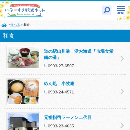
>
食べる
>
和食
和食
道の駅山川港 活お海道「市場食堂
鶴の港」
0993-27-6507
めん処 小牧庵
0993‐24‐4571
元祖指宿ラーメン二代目
0993‐23‐4035