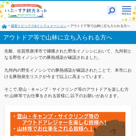
>
最新トピックス&インフォメーション
>
アウトドア等で山林に立ち入られる方へ
アウトドア等で山林に立ち入られる方へ
先般、
佐賀県唐津市で捕獲された野生イノシシにおいて、九州初と
なる野生イノシシでの豚熱感染が確認されました。
九州内の野生イノシシでの豚熱感染が確認されたことで、本市にお
ける豚熱発生リスクが今まで以上に高まっています。
そこで,登山・キャンプ・サイクリング等のアウトドアを楽しむ方
や,山林等でお仕事をされる皆様に,以下のお願いがあります。