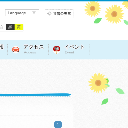
Language
白
黒
黄
報
アクセス
イベント
Access
Event
1