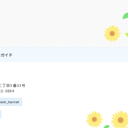
用ガイド
会
二丁目5番33号
22-3884
suki_tourism