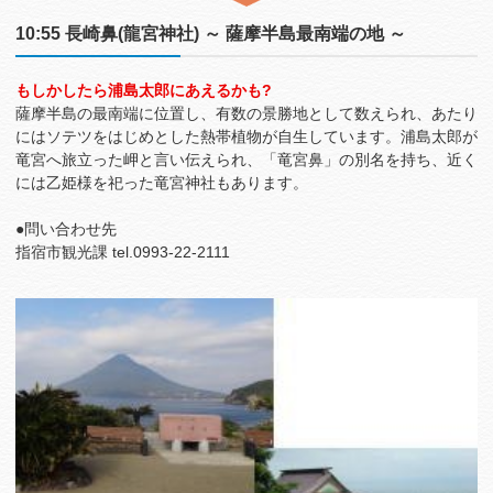
10:55 長崎鼻(龍宮神社) ～ 薩摩半島最南端の地 ～
もしかしたら浦島太郎にあえるかも?
薩摩半島の最南端に位置し、有数の景勝地として数えられ、あたり
にはソテツをはじめとした熱帯植物が自生しています。浦島太郎が
竜宮へ旅立った岬と言い伝えられ、「竜宮鼻」の別名を持ち、近く
には乙姫様を祀った竜宮神社もあります。
●問い合わせ先
指宿市観光課 tel.0993-22-2111