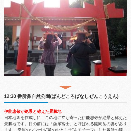
12:30 番所鼻自然公園(ばんどころばなしぜんこうえん)
伊能忠敬が絶景と称えた景勝地
日本地図を作成しに、この地に立ち寄った伊能忠敬が絶景と称えた
景勝地です。目の前には「薩摩富士」と呼ばれる開聞岳の姿があり
ます。 幸運のシンボル"竜のおとし子"をモチーフにした番所の鐘