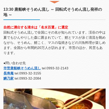
13:30 唐船峡そうめん流し ～ 回転式そうめん流し発祥の
地 ～
自然に湧出する清水は「名水百選」に選定
回転式そうめん流しで全国にその名が知られています。渓谷の中は
夏でもひんやりした森に囲まれていて、鯉とマスが泳ぐ清流を眺め
ながら、そうめん、鯉こく、マスの塩焼きなどの川魚料理が楽しめ
ます。全国から年間約20万人が訪れます。市営のほか、民営もあ
ります。
●問い合わせ先
市営唐船峡そうめん流し
tel.0993-32-2143
長寿庵
tel.0993-32-3155
鱒乃家
tel.0993-32-2084