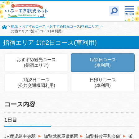
>
観光
>
おすすめコース
>
おすすめ観光コース(指宿エリア)
>
指宿エリア 1泊2日コース(車利用)
指宿エリア 1泊2日コース(車利用)
おすすめ観光コース
1泊2日コース
(指宿エリア)
(車利用)
1泊2日コース
日帰りコース
(公共交通機関利用)
(車利用)
コース内容
1日目
JR鹿児島中央駅
知覧武家屋敷庭園
知覧特攻平和会館
釜