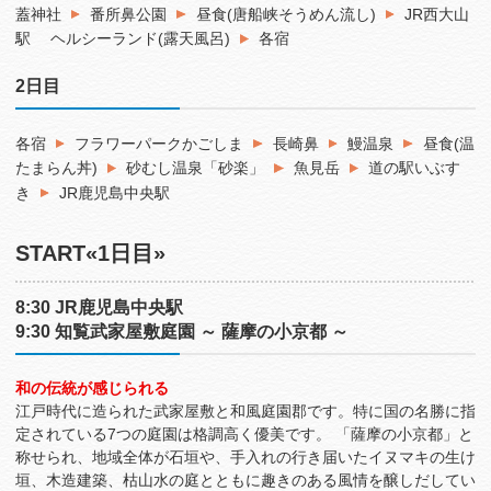
蓋神社
番所鼻公園
昼食(唐船峡そうめん流し)
JR西大山
駅
ヘルシーランド(露天風呂)
各宿
2日目
各宿
フラワーパークかごしま
長崎鼻
鰻温泉
昼食(温
たまらん丼)
砂むし温泉「砂楽」
魚見岳
道の駅いぶす
き
JR鹿児島中央駅
START«1日目»
8:30 JR鹿児島中央駅
9:30 知覧武家屋敷庭園 ～ 薩摩の小京都 ～
和の伝統が感じられる
江戸時代に造られた武家屋敷と和風庭園郡です。特に国の名勝に指
定されている7つの庭園は格調高く優美です。 「薩摩の小京都」と
称せられ、地域全体が石垣や、手入れの行き届いたイヌマキの生け
垣、木造建築、枯山水の庭とともに趣きのある風情を醸しだしてい