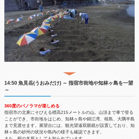
14:50 魚見岳(うおみだけ) ～ 指宿市街地や知林ヶ島を一望
～
360度のパノラマが楽しめる
指宿市の北東にそびえる標高215メートルの山。山頂まで車で登る
ことができ、市街地をはじめ、知林ヶ島や錦江湾、桜島、大隅半島
まで見渡せます。展望台には、観光望遠双眼鏡が設置しており、知
林ヶ島の砂州の状況や島内の様子も確認できます。
また、桜の名所としても知られています。