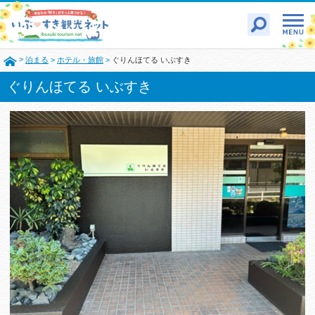
>
泊まる
>
ホテル・旅館
>
ぐりんほてる いぶすき
ぐりんほてる いぶすき