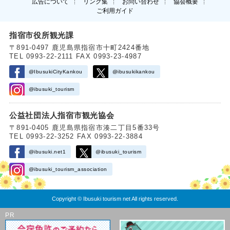
広告について
リンク集
お問い合わせ
協会概要
ご利用ガイド
指宿市役所観光課
〒891-0497 鹿児島県指宿市十町2424番地
TEL 0993-22-2111 FAX 0993-23-4987
@IbusukiCityKankou
@ibusukikankou
@ibusuki_tourism
公益社団法人指宿市観光協会
〒891-0405 鹿児島県指宿市湊二丁目5番33号
TEL 0993-22-3252 FAX 0993-22-3884
@ibusuki.net1
@ibusuki_tourism
@ibusuki_tourism_association
Copyright © Ibusuki tourism net All rights reserved.
PR