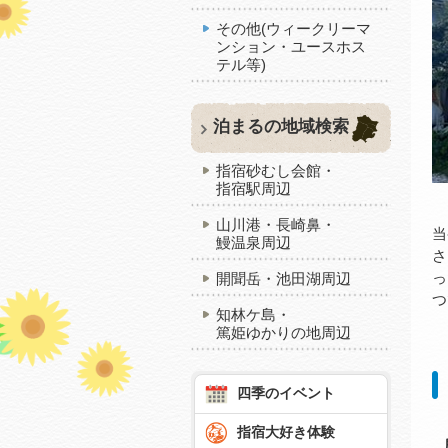
その他(ウィークリーマ
ンション・ユースホス
テル等)
泊まるの地域検索
指宿砂むし会館・
指宿駅周辺
山川港・長崎鼻・
当
鰻温泉周辺
さ
っ
開聞岳・池田湖周辺
つ
知林ケ島・
篤姫ゆかりの地周辺
四季のイベント
指宿大好き体験