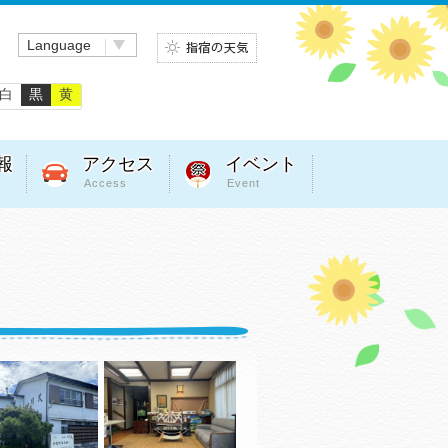
Language
白
黒
黄
報
アクセス
イベント
Access
Event