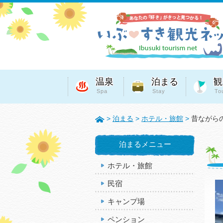
温泉
泊まる
観
Spa
Stay
To
>
泊まる
>
ホテル・旅館
>
昔ながら
泊まるメニュー
ホテル・旅館
民宿
キャンプ場
ペンション