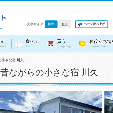
文字サイズ
標準
ページ読み上げ
拡大
光
食べる
買う
お役立ち情
urizm
Eat
Shopping
Information
の小さな宿 川久
昔ながらの小さな宿 川久