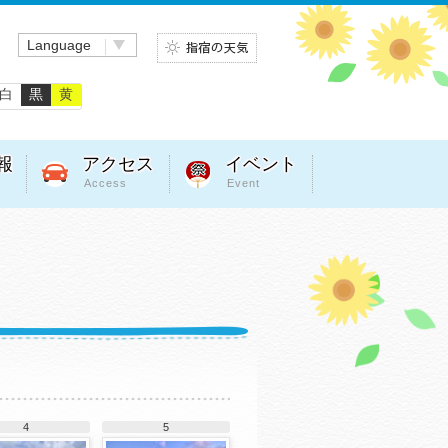
Language
白
黒
黄
報
アクセス
イベント
Access
Event
4
5