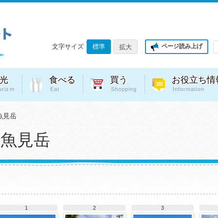
文字サイズ
標準
ページ読み上げ
拡大
光
食べる
買う
お役立ち情
urizm
Eat
Shopping
Information
魚見岳
魚見岳
1
2
3