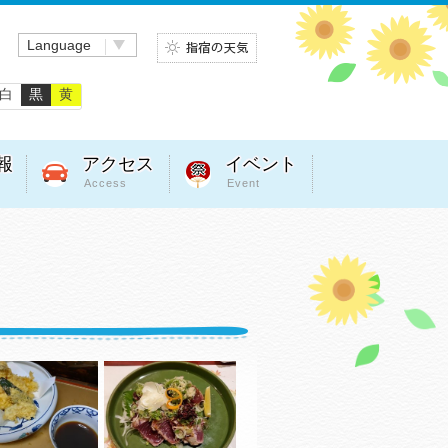
Language
白
黒
黄
報
アクセス
イベント
Access
Event