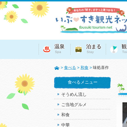
温泉
泊まる
観
Spa
Stay
To
>
食べる
>
和食
>
味処喜作
食べるメニュー
そうめん流し
ご当地グルメ
和食
中華