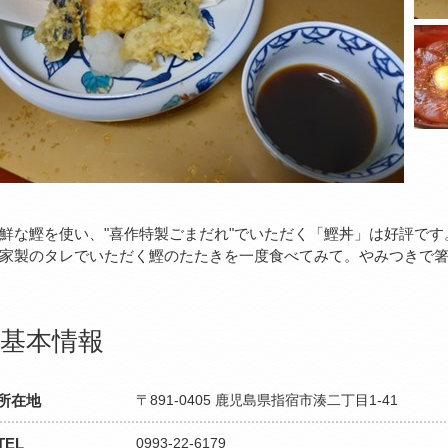
鮮な鰹を使い、"喜作特製ごまだれ"でいただく「鰹丼」は好評で
家製のタレでいただく鰹のたたきを一度食べてみて。やみつきで
基本情報
所在地
〒891-0405 鹿児島県指宿市湊二丁目1-41
TEL
0993-22-6179