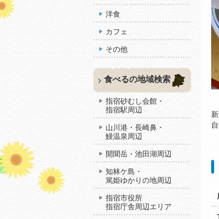
洋食
カフェ
その他
食べるの地域検索
指宿砂むし会館・
指宿駅周辺
新
自
山川港・長崎鼻・
鰻温泉周辺
開聞岳・池田湖周辺
知林ケ島・
篤姫ゆかりの地周辺
指宿市役所
指宿庁舎周辺エリア