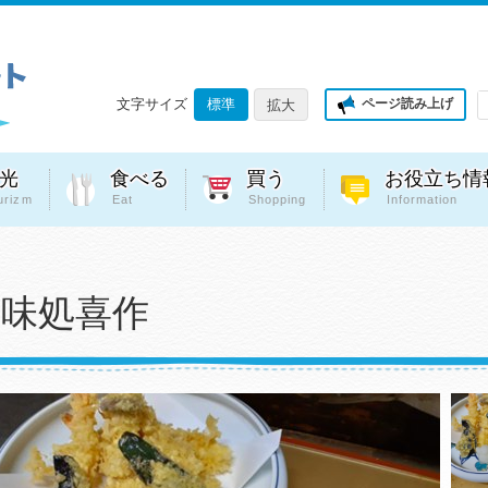
文字サイズ
標準
ページ読み上げ
拡大
光
食べる
買う
お役立ち情
urizm
Eat
Shopping
Information
味処喜作