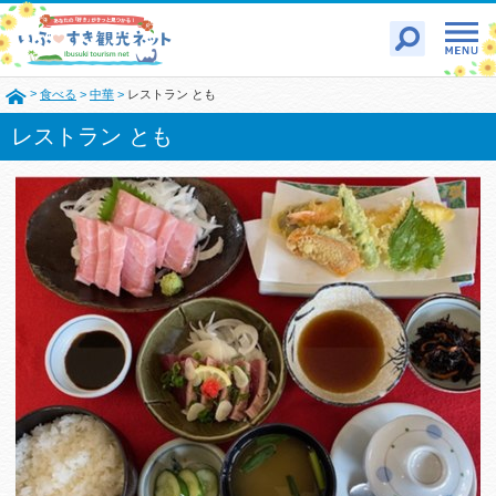
>
食べる
>
中華
>
レストラン とも
レストラン とも