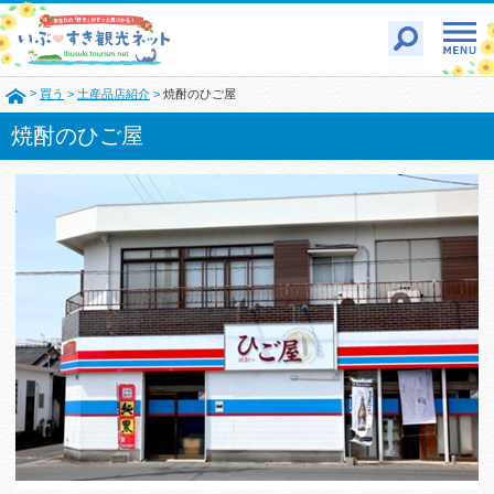
>
買う
>
土産品店紹介
>
焼酎のひご屋
焼酎のひご屋