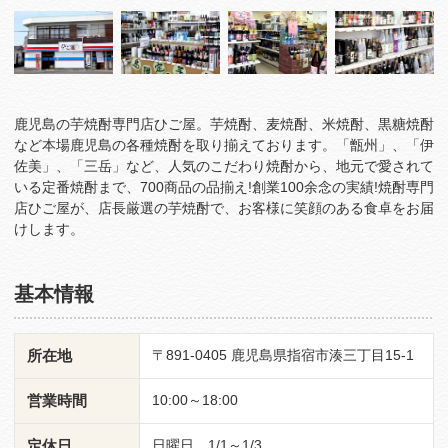
鹿児島の芋焼酎専門店ひご屋。芋焼酎、麦焼酎、米焼酎、黒糖焼酎
など本場鹿児島の各種焼酎を取り揃えております。「甑州」、「伊
佐美」、「三岳」など、人気のこだわり焼酎から、地元で愛されて
いる定番焼酎まで、700商品の品揃え!創業100余念の実績!焼酎専門
店ひご屋が、店長厳選の芋焼酎で、お客様に笑顔のある食卓をお届
けします。
基本情報
所在地
〒891-0405 鹿児島県指宿市湊三丁目15-1
営業時間
10:00～18:00
定休日
日曜日、1/1～1/3