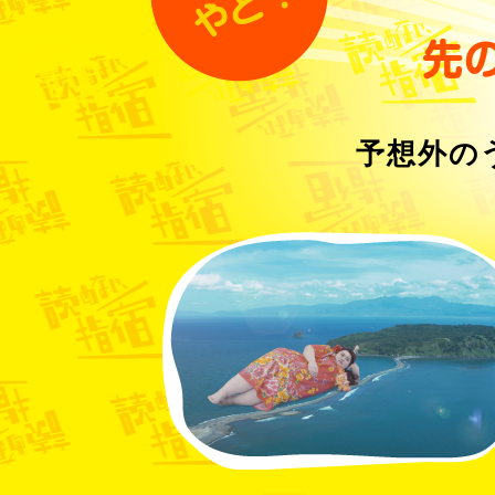
先
予想外の