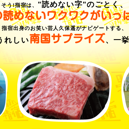
"読めない字"のごとく、
そう!指宿は、
の読めない
ワクワクがいっぱ
指宿出身のお笑い芸人久保遥がナビゲートする、
南国サプライズ
うれしい
、
一挙