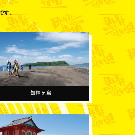
です。
知林ヶ島