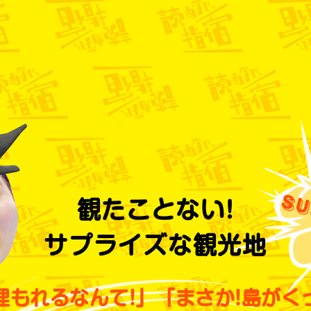
観たことない!
サプライズな観光地
埋もれるなんて!」
「まさか!島がく