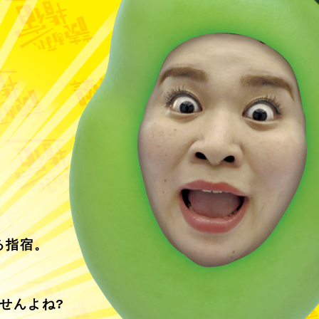
る指宿。
せんよね?