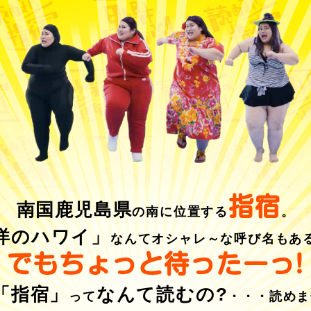
指宿
南国鹿児島県
の南に位置する
。
洋のハワイ」
なんて
オシャレ～な呼び名もあ
でもちょっと待ったーっ!
「指宿」
なんて読むの?
って
・・・読めま